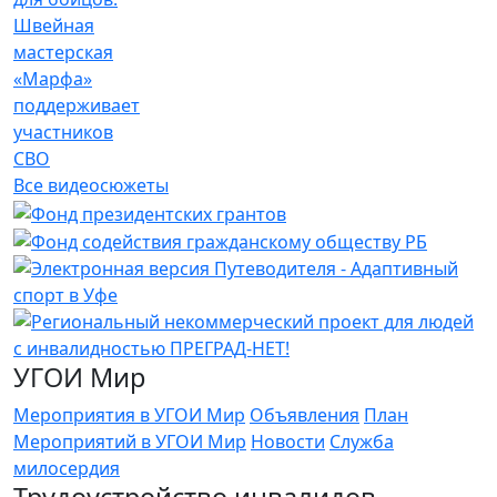
Швейная
мастерская
«Марфа»
поддерживает
участников
СВО
Все видеосюжеты
УГОИ Мир
Мероприятия в УГОИ Мир
Объявления
План
Мероприятий в УГОИ Мир
Новости
Служба
милосердия