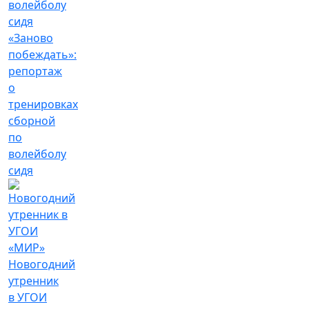
«Заново
побеждать»:
репортаж
о
тренировках
сборной
по
волейболу
сидя
Новогодний
утренник
в УГОИ