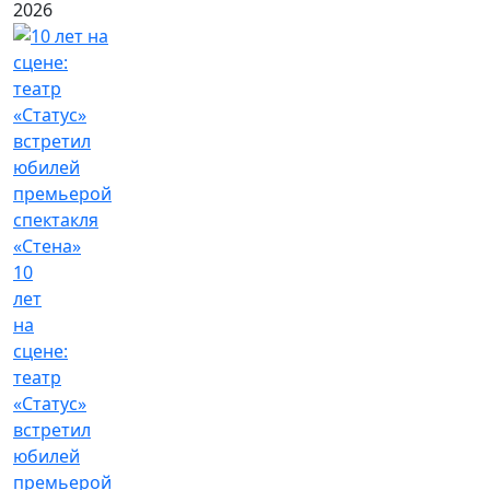
2026
10
лет
на
сцене:
театр
«Статус»
встретил
юбилей
премьерой