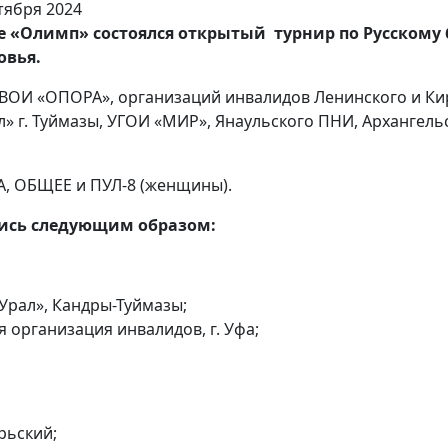
бе «Олимп» состоялся открытый турнир по Русскому
овья.
ВОИ «ОПОРА», организаций инвалидов Ленинского и Кир
ал» г. Туймазы, УГОИ «МИР», Янаульского ПНИ, Архангел
ДА, ОБЩЕЕ и ПУЛ-8 (женщины).
лись следующим образом:
«Урал», Кандры-Туймазы;
 организация инвалидов, г. Уфа;
рьский;