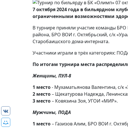
7 октября 2024 года в бильярдном клу
ограниченными возможностями здор
В турнире приняли участие команды БРО 
района, БРО ВОИ г. Октябрьский, с/к «Ур
Старобаишского дома-интерната.
Участники играли в трёх категориях: ПО
По итогам турнира места распредели
Женщины, ПУЛ-8
1 место
- Мухаматьянова Валентина, с/к 
2 место
– Щекатурова Надежда, Ленинская
3 место
– Ковязина Зоя, УГОИ «МИР».
Мужчины, ПОДА
1 место
– Газизов Алим, БРО ВОИ г. Октяб