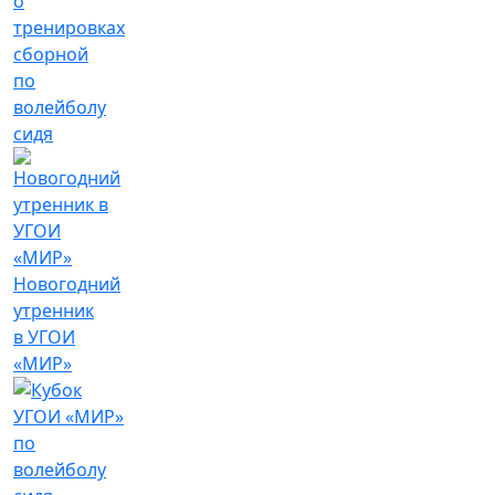
о
тренировках
сборной
по
волейболу
сидя
Новогодний
утренник
в УГОИ
«МИР»