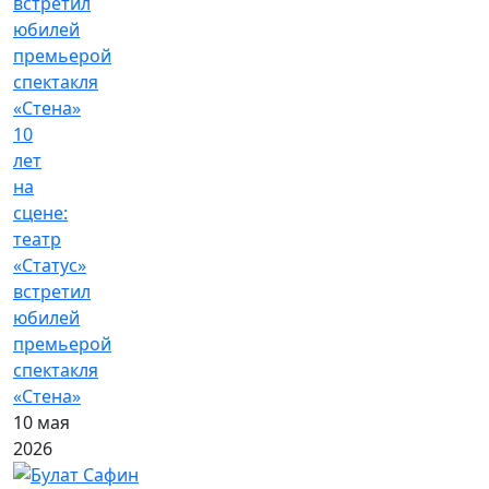
10
лет
на
сцене:
театр
«Статус»
встретил
юбилей
премьерой
спектакля
«Стена»
10 мая
2026