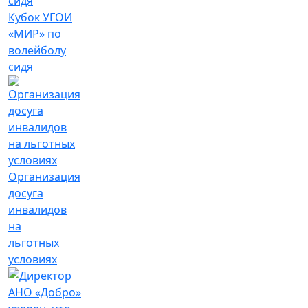
Кубок УГОИ
«МИР» по
волейболу
сидя
Организация
досуга
инвалидов
на
льготных
условиях