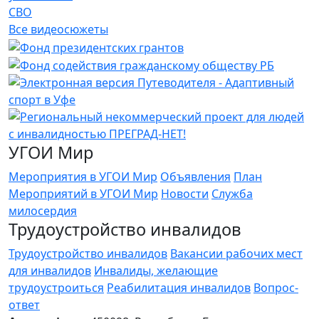
СВО
Все видеосюжеты
УГОИ Мир
Мероприятия в УГОИ Мир
Объявления
План
Мероприятий в УГОИ Мир
Новости
Служба
милосердия
Трудоустройство инвалидов
Трудоустройство инвалидов
Вакансии рабочих мест
для инвалидов
Инвалиды, желающие
трудоустроиться
Реабилитация инвалидов
Вопрос-
ответ