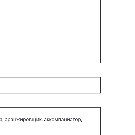
в
ра, аранжировщик, аккомпаниатор,