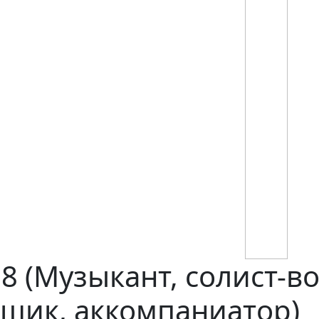
 (Музыкант, солист-во
щик, аккомпаниатор)