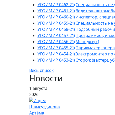
УГОИМИР 0462-21(Специальность не у
УГОИМИР 0461-21(Водитель автомоби
УГОИМИР 0460-21(Инспектор, специал
УГОИМИР 0459-21(Специальность не у
УГОИМИР 0458-21(Подсобный рабочи
УГОИМИР 0457-21(Программист, инжен
УГОИМИР 0456-21(Менеджер )
УГОИМИР 0455-21(Парикмахер, операт
УГОИМИР 0454-21(Электромонтер по 
УГОИМИР 0453-21(Сторож (вахтер), у
Весь список
Новости
1 августа
2026