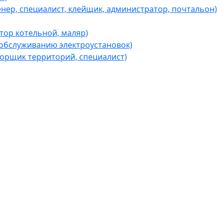
ер, специалист, клейщик, администратор, почтальон)
ор котельной, маляр)
обслуживанию электроустановок)
борщик территорий, специалист)