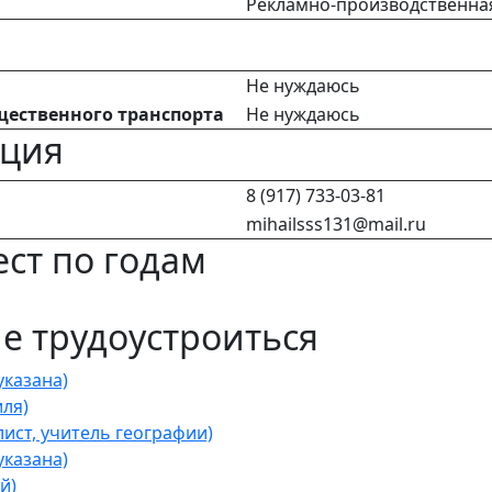
Рекламно-производственна
Не нуждаюсь
щественного транспорта
Не нуждаюсь
ация
8 (917) 733-03-81
mihailsss131@mail.ru
ст по годам
 трудоустроиться
казана)
ля)
ист, учитель географии)
казана)
й)