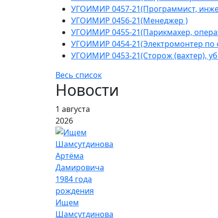
УГОИМИР 0457-21(Программист, инжен
УГОИМИР 0456-21(Менеджер )
УГОИМИР 0455-21(Парикмахер, операт
УГОИМИР 0454-21(Электромонтер по 
УГОИМИР 0453-21(Сторож (вахтер), у
Весь список
Новости
1 августа
2026
Ищем
Шамсутдинова