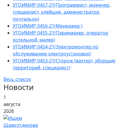
УГОИМИР 0457-21(Программист, инженер,
специалист, клейщик, администратор,
почтальон)
УГОИМИР 0456-21(Менеджер )
УГОИМИР 0455-21(Парикмахер, оператор
котельной, маляр)
УГОИМИР 0454-21(Электромонтер по
обслуживанию электроустановок)
УГОИМИР 0453-21(Сторож (вахтер), уборщик
территорий, специалист)
Весь список
Новости
1
августа
2026