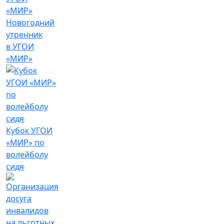
Новогодний
утренник
в УГОИ
«МИР»
Кубок УГОИ
«МИР» по
волейболу
сидя