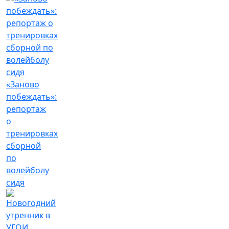
«Заново
побеждать»:
репортаж
о
тренировках
сборной
по
волейболу
сидя