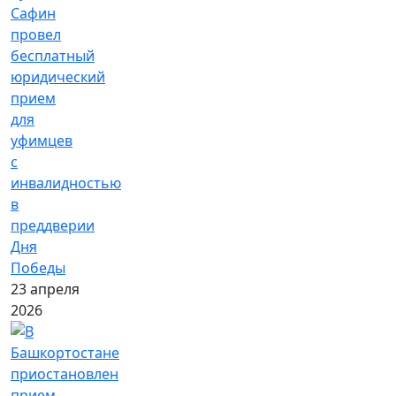
Сафин
провел
бесплатный
юридический
прием
для
уфимцев
с
инвалидностью
в
преддверии
Дня
Победы
23 апреля
2026