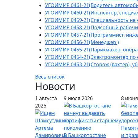
УГОИМИР 0461-21(Водитель автомоби
УГОИМИР 0460-21(Инспектор, специал
УГОИМИР 0459-21(Специальность не у
УГОИМИР 0458-21(Подсобный рабочи
УГОИМИР 0457-21(Программист, инжен
УГОИМИР 0456-21(Менеджер )
УГОИМИР 0455-21(Парикмахер, операт
УГОИМИР 0454-21(Электромонтер по 
УГОИМИР 0453-21(Сторож (вахтер), у
Весь список
Новости
1 августа
9 июля 2026
8 июня
2026
Памятк
В Башкортостане
и пра