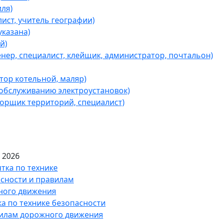
ля)
ист, учитель географии)
казана)
й)
ер, специалист, клейщик, администратор, почтальон)
ор котельной, маляр)
обслуживанию электроустановок)
борщик территорий, специалист)
 2026
а по технике безопасности
вилам дорожного движения