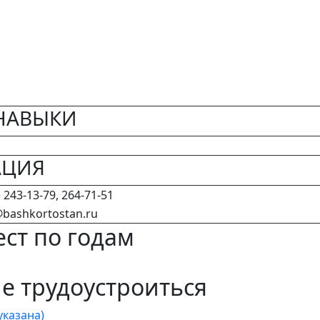
НАВЫКИ
АЦИЯ
 243-13-79, 264-71-51
bashkortostan.ru
ст по годам
 трудоустроиться
казана)