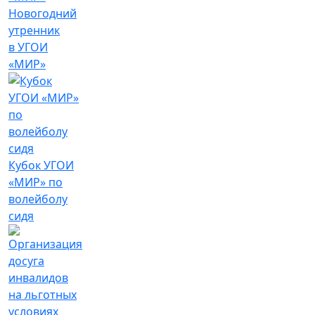
Новогодний
утренник
в УГОИ
«МИР»
Кубок УГОИ
«МИР» по
волейболу
сидя