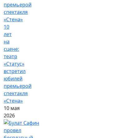
10
лет
на
сцене:
театр
«Статус»
встретил
юбилей
премьерой
спектакля
«Стена»
10 мая
2026