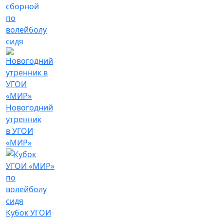
сборной
по
волейболу
сидя
Новогодний
утренник
в УГОИ
«МИР»
Кубок УГОИ