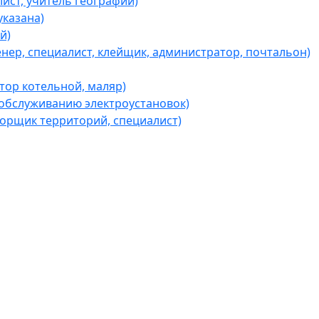
ист, учитель географии)
казана)
й)
ер, специалист, клейщик, администратор, почтальон)
ор котельной, маляр)
обслуживанию электроустановок)
борщик территорий, специалист)