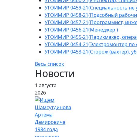
УГОИМИР 0460-21(Инспектор, специал
УГОИМИР 0459-21(Специальность не у
УГОИМИР 0458-21(Подсобный рабочи
УГОИМИР 0457-21(Программист, инжен
УГОИМИР 0456-21(Менеджер )
УГОИМИР 0455-21(Парикмахер, операт
УГОИМИР 0454-21(Электромонтер по 
УГОИМИР 0453-21(Сторож (вахтер), у
Весь список
Новости
1 августа
2026