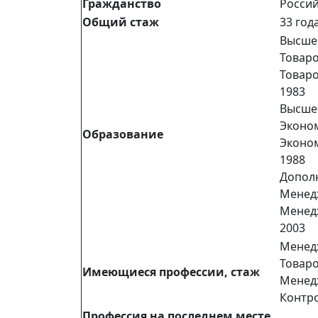
Гражданство
Росси
Общий стаж
33 год
Высш
Товар
Товар
1983
Высш
Эконо
Образование
Эконо
1988
Допол
Мене
Мене
2003
Менедж
Товаро
Имеющиеся профессии, стаж
Менедж
Контро
Профессия на последнем месте