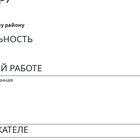
му району
ЬНОСТЬ
Й РАБОТЕ
янная
АТЕЛЕ