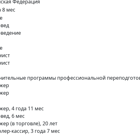
йская Федерация
а 8 мес
ее
овед
оведение
ее
мист
мист
нительные программы профессиональной переподгот
джер
джер
ер, 4 года 11 мес
вед, 6 мес
ер (в торговле), 20 лет
лер-кассир, 3 года 7 мес