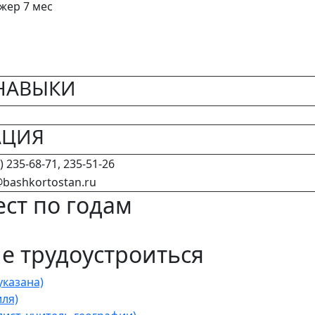
жер 7 мес
НАВЫКИ
АЦИЯ
) 235-68-71, 235-51-26
bashkortostan.ru
ст по годам
 трудоустроиться
казана)
ля)