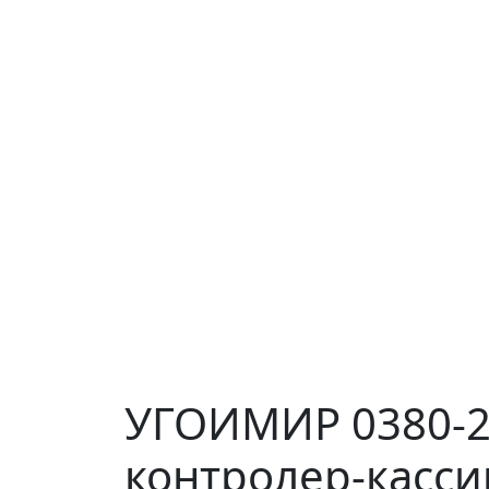
УГОИМИР 0380-21
контролер-касси