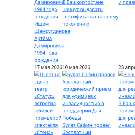
В Башкортостане
и пра
начнут выдавать
сертификаты старшему
Ищем
поколению
Шамсутдинова
Артёма
Дамировича
1984 года
рождения
17 мая 2026
10 мая 2026
23 апр
В Башк
прием 
для ре
Булат Сафин провел
инвал
бесплатный