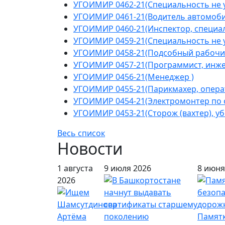
УГОИМИР 0462-21(Специальность не у
УГОИМИР 0461-21(Водитель автомоби
УГОИМИР 0460-21(Инспектор, специал
УГОИМИР 0459-21(Специальность не у
УГОИМИР 0458-21(Подсобный рабочи
УГОИМИР 0457-21(Программист, инжен
УГОИМИР 0456-21(Менеджер )
УГОИМИР 0455-21(Парикмахер, операт
УГОИМИР 0454-21(Электромонтер по 
УГОИМИР 0453-21(Сторож (вахтер), у
Весь список
Новости
1 августа
9 июля 2026
8 июня
2026
Памятк