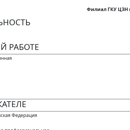
Филиал ГКУ ЦЗН 
ЬНОСТЬ
Й РАБОТЕ
янная
АТЕЛЕ
йская Федерация
а