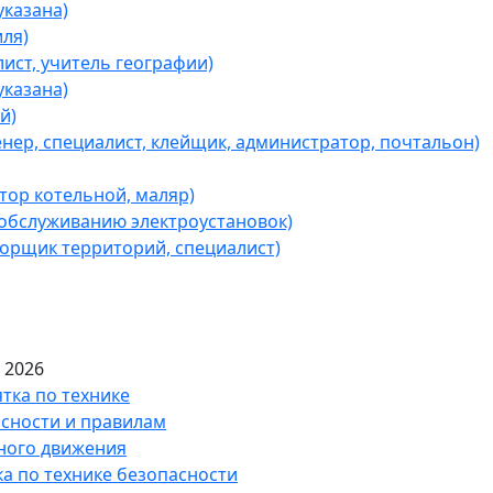
казана)
ля)
ист, учитель географии)
казана)
й)
ер, специалист, клейщик, администратор, почтальон)
ор котельной, маляр)
обслуживанию электроустановок)
борщик территорий, специалист)
 2026
а по технике безопасности