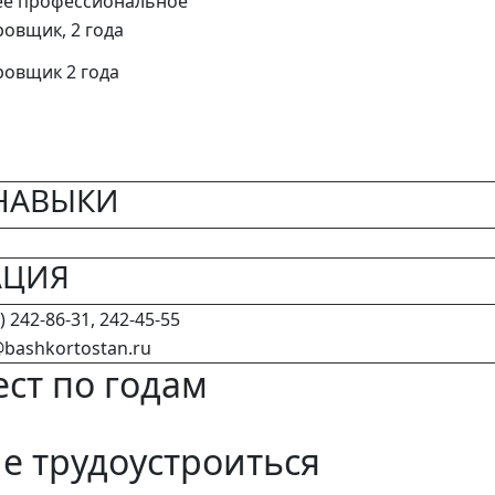
ее профессиональное
ровщик, 2 года
ровщик 2 года
НАВЫКИ
АЦИЯ
) 242-86-31, 242-45-55
bashkortostan.ru
ст по годам
 трудоустроиться