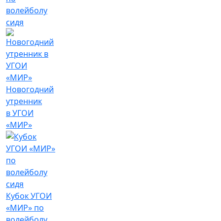
волейболу
сидя
Новогодний
утренник
в УГОИ
«МИР»
Кубок УГОИ
«МИР» по
волейболу