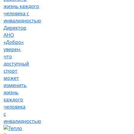
Директор
АНО
«Добро»
уверен,
что
доступный
спорт
может
изменить
жизнь
каждого
человека
с
инвалидностью