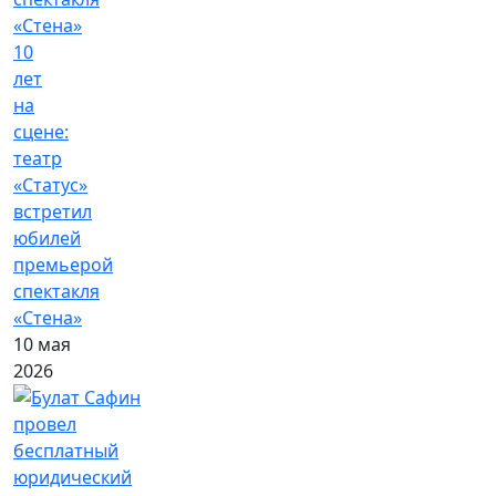
10
лет
на
сцене:
театр
«Статус»
встретил
юбилей
премьерой
спектакля
«Стена»
10 мая
2026