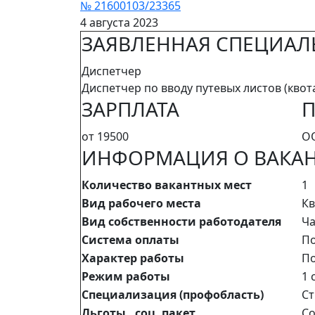
№ 21600103/23365
4 августа 2023
ЗАЯВЛЕННАЯ СПЕЦИАЛ
Диспетчер
Диспетчер по вводу путевых листов (квот
ЗАРПЛАТА
П
от 19500
О
ИНФОРМАЦИЯ О ВАКА
Количество вакантных мест
1
Вид рабочего места
Кв
Вид собственности работодателя
Ча
Система оплаты
П
Характер работы
По
Режим работы
1 
Специализация (профобласть)
Ст
Льготы, соц. пакет
Со