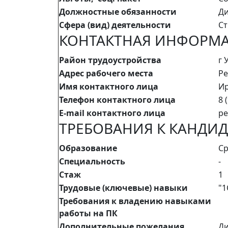
Должностные обязанности
Ди
Сфера (вид) деятельности
Ст
КОНТАКТНАЯ ИНФОРМ
Район трудоустройства
г 
Адрес рабочего места
Ре
Имя контактного лица
И
Телефон контактного лица
8 
E-mail контактного лица
pe
ТРЕБОВАНИЯ К КАНДИД
Образование
Ср
Специальность
-
Стаж
1
Трудовые (ключевые) навыки
"1
Требования к владению навыками
работы на ПК
Дополнительные пожелания
Ди