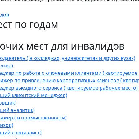
идов
ст по годам
очих мест для инвалидов
ватель ( в колледжах, университетах и других вузах)
лтер)
джер по работе с ключевыми клиентами ( квотируемое 
жер по привлечению корпоративных клиентов ( квотир
жер выездного сервиса ( квотируемое рабочее место)
ший клиентский менеджер)
овщик)
щий аналитик)
джер ( в промышленности)
изор)
щий специалист)