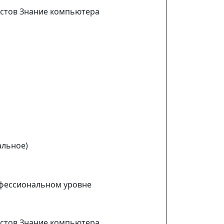
листов Знание компьютера
альное)
офессиональном уровне
листов Знание компьютера