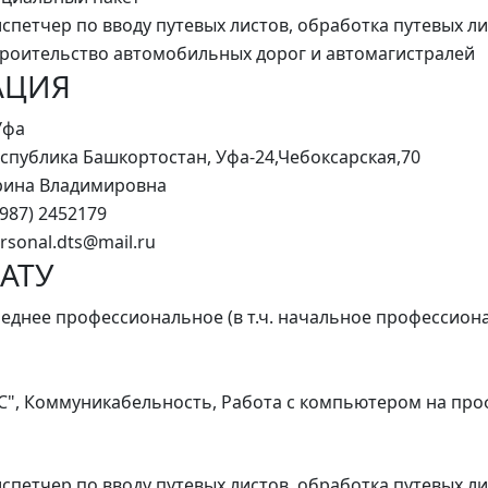
спетчер по вводу путевых листов, обработка путевых 
роительство автомобильных дорог и автомагистралей
АЦИЯ
Уфа
спублика Башкортостан, Уфа-24,Чебоксарская,70
рина Владимировна
(987) 2452179
rsonal.dts@mail.ru
АТУ
еднее профессиональное (в т.ч. начальное профессион
С", Коммуникабельность, Работа с компьютером на пр
спетчер по вводу путевых листов, обработка путевых 