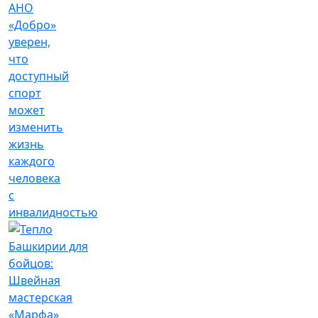
АНО
«Добро»
уверен,
что
доступный
спорт
может
изменить
жизнь
каждого
человека
с
инвалидностью