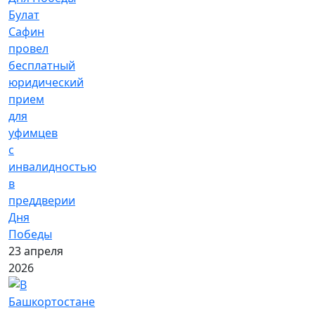
Булат
Сафин
провел
бесплатный
юридический
прием
для
уфимцев
с
инвалидностью
в
преддверии
Дня
Победы
23 апреля
2026