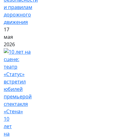
и правилам
дорожного
движения
17
мая
2026
10
лет
на