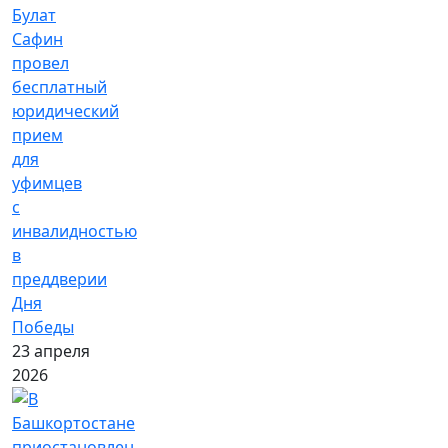
Булат
Сафин
провел
бесплатный
юридический
прием
для
уфимцев
с
инвалидностью
в
преддверии
Дня
Победы
23 апреля
2026