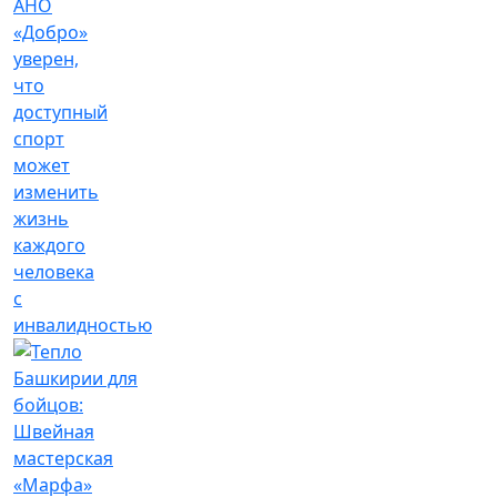
АНО
«Добро»
уверен,
что
доступный
спорт
может
изменить
жизнь
каждого
человека
с
инвалидностью