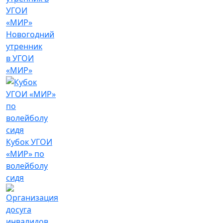
Новогодний
утренник
в УГОИ
«МИР»
Кубок УГОИ
«МИР» по
волейболу
сидя