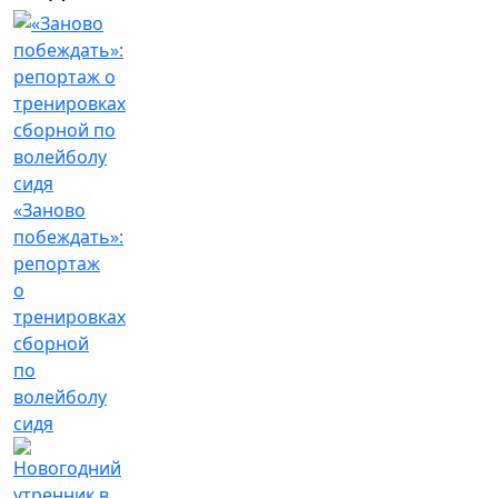
«Заново
побеждать»:
репортаж
о
тренировках
сборной
по
волейболу
сидя