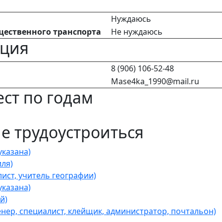
Нуждаюсь
щественного транспорта
Не нуждаюсь
ация
8 (906) 106-52-48
Mase4ka_1990@mail.ru
ст по годам
 трудоустроиться
казана)
ля)
ист, учитель географии)
казана)
й)
ер, специалист, клейщик, администратор, почтальон)