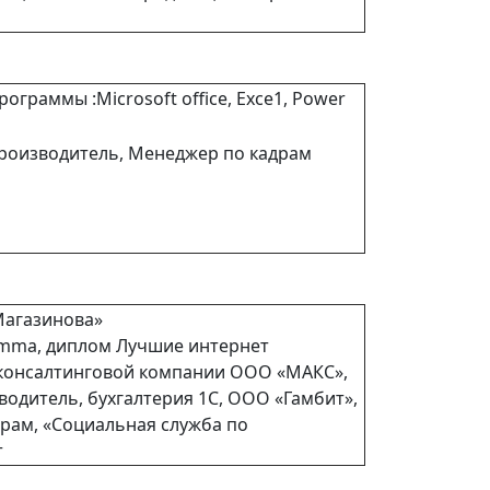
ограммы :Microsoft office, Ехсе1, Power
роизводитель, Менеджер по кадрам
Магазинова»
rimma, диплом Лучшие интернет
в консалтинговой компании ООО «МАКС»,
одитель, бухгалтерия 1С, ООО «Гамбит»,
драм, «Социальная служба по
т