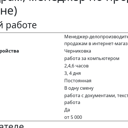
не)
й работе
Менеджер-делопроизводите
продажам в интернет-мага
тройства
Черниковка
работа за компьютером
2,4,6 часов
3, 4 дня
Постоянная
В одну смену
работа с документами, тек
работа
Да
от 5 000
ателе