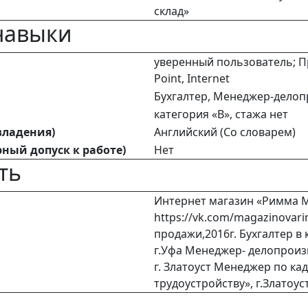
склад»
навыки
уверенный пользователь; Пр
Point, Internet
Бухгалтер, Менеджер-делоп
категория «В», стажа нет
владения)
Английский (Со словарем)
ный допуск к работе)
Нет
ть
Интернет магазин «Римма 
https://vk.com/magazinova
продажи,2016г. Бухгалтер 
г.Уфа Менеджер- делопроизв
г. Златоуст Менеджер по ка
трудоустройству», г.Златоус