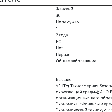
Женский
30
Не замужем
1
2 года
РФ
Нет
Первая
Общее заболевание
Высшее
УГНТУ( Техносферная безоп
окружающей среды»); АНО 
организация высшего образ
Экономика, «Финансы и кре
Экономический техникум, с