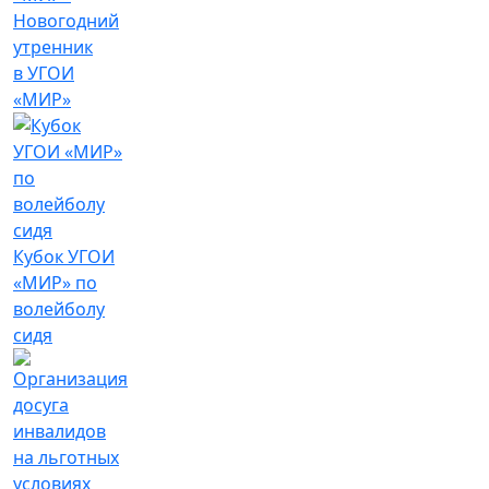
Новогодний
утренник
в УГОИ
«МИР»
Кубок УГОИ
«МИР» по
волейболу
сидя