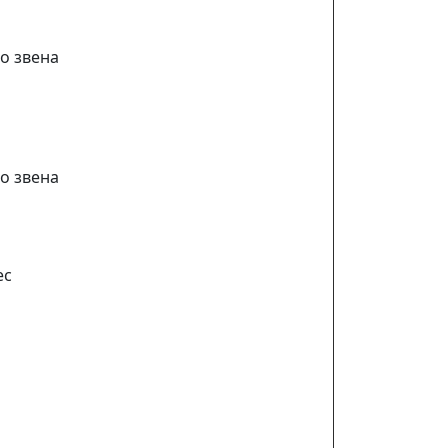
го звена
го звена
мес