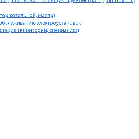
ер, специалист, клейщик, администратор, почтальон)
ор котельной, маляр)
обслуживанию электроустановок)
борщик территорий, специалист)