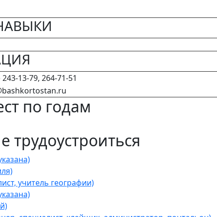
НАВЫКИ
АЦИЯ
 243-13-79, 264-71-51
bashkortostan.ru
ст по годам
 трудоустроиться
казана)
ля)
ист, учитель географии)
казана)
й)