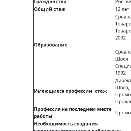
Гражданство
Росси
Общий стаж
12 лет
Средне
Товар
Товар
2002
Образование
Средне
Швея
Специ
1992
Директ
Швея, 
Имеющиеся профессии, стаж
Промо
Прода
Профессия на последнем месте
Промо
работы
Необходимость создания
специализированного рабочего
нет