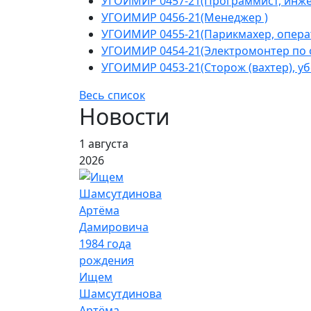
УГОИМИР 0457-21(Программист, инжен
УГОИМИР 0456-21(Менеджер )
УГОИМИР 0455-21(Парикмахер, операт
УГОИМИР 0454-21(Электромонтер по 
УГОИМИР 0453-21(Сторож (вахтер), у
Весь список
Новости
1 августа
2026
Ищем
Шамсутдинова
Артёма