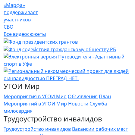
«Марфа»
поддерживает
участников
СВО
Все видеосюжеты
УГОИ Мир
Мероприятия в УГОИ Мир
Объявления
План
Мероприятий в УГОИ Мир
Новости
Служба
милосердия
Трудоустройство инвалидов
Трудоустройство инвалидов
Вакансии рабочих мест