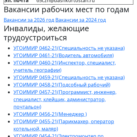
Эл. почта
65czn@bashkortostan.ru
Вакансии рабочих мест по годам
Вакансии за 2026 год
Вакансии за 2024 год
Инвалиды, желающие
трудоустроиться
УГОИМИР 0462-21(Специальность не указана)
УГОИМИР 0461-21(Водитель автомобиля)
УГОИМИР 0460-21(Инспектор, специалист,
учитель географии)
УГОИМИР 0459-21(Специальность не указана)
УГОИМИР 0458-21(Подсобный рабочий)
УГОИМИР 0457-21(Программист, инженер,
специалист, клейщик, администратор,
почтальон)
УГОИМИР 0456-21(Менеджер )
УГОИМИР 0455-21(Парикмахер, оператор
котельной, маляр)
УГОИМИР 0454-21(Электромонтер по