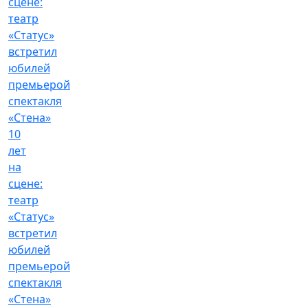
10
лет
на
сцене:
театр
«Статус»
встретил
юбилей
премьерой
спектакля
«Стена»