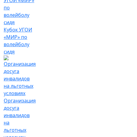
Кубок УГОИ
«МИР» по
волейболу
сидя
Организация
досуга
инвалидов
на
льготных