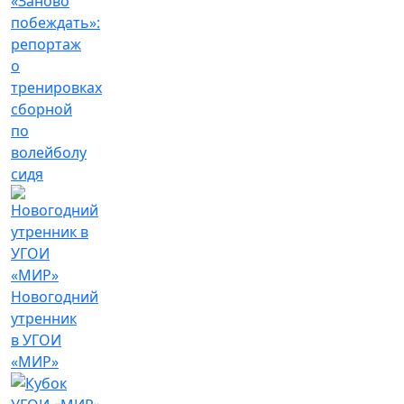
«Заново
побеждать»:
репортаж
о
тренировках
сборной
по
волейболу
сидя
Новогодний
утренник
в УГОИ
«МИР»