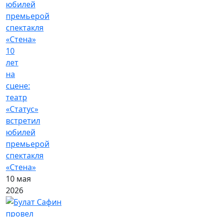
10
лет
на
сцене:
театр
«Статус»
встретил
юбилей
премьерой
спектакля
«Стена»
10 мая
2026