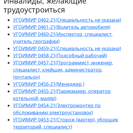
Инвалиды, желающие
трудоустроиться
УГОИМИР 0462-21(Специальность не указана)
УГОИМИР 0461-21(Водитель автомобиля)
УГОИМИР 0460-21(Инспектор, специалист,
учитель географии)
УГОИМИР 0459-21(Специальность не указана)
УГОИМИР 0458-21(Подсобный рабочий)
УГОИМИР 0457-21(Программист, инженер,
специалист, клейщик, администратор,
почтальон)
УГОИМИР 0456-21(Менеджер )
УГОИМИР 0455-21(Парикмахер, оператор
котельной, маляр)
УГОИМИР 0454-21(Электромонтер по
обслуживанию электроустановок)
УГОИМИР 0453-21(Сторож (вахтер), уборщик
территорий, специалист)