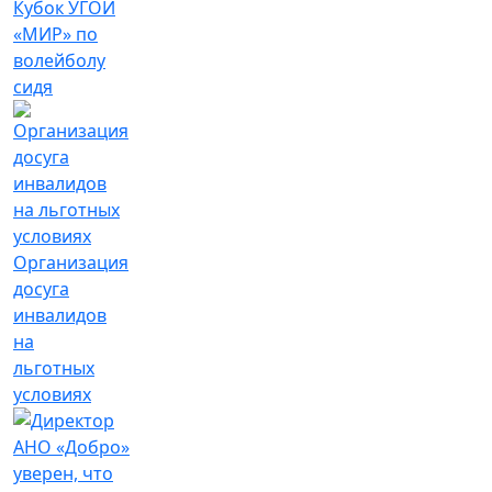
Кубок УГОИ
«МИР» по
волейболу
сидя
Организация
досуга
инвалидов
на
льготных
условиях