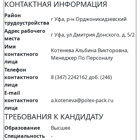
КОНТАКТНАЯ ИНФОРМАЦИЯ
Район
г Уфа, р-н Орджоникидзевский
трудоустройства
Адрес рабочего
г Уфа, ул Дмитрия Донского, д. 5/2
места
Имя
Котенева Альбина Викторовна,
контактного
Менеджер По Персоналу
лица
Телефон
контактного
8 (347) 2242162 доб. (246)
лица
E-mail
контактного
a.koteneva@polex-pack.ru
лица
ТРЕБОВАНИЯ К КАНДИДАТУ
Образование
Высшее
Специальность
-