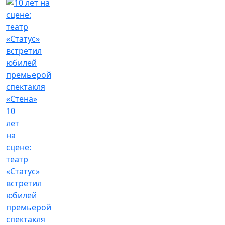
10
лет
на
сцене:
театр
«Статус»
встретил
юбилей
премьерой
спектакля