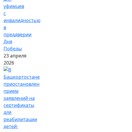
уфимцев
с
инвалидностью
в
преддверии
Дня
Победы
23 апреля
2026