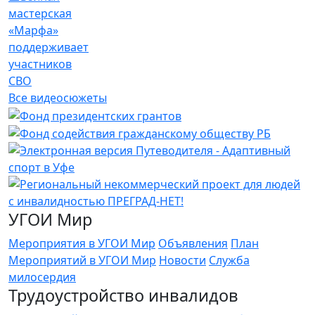
мастерская
«Марфа»
поддерживает
участников
СВО
Все видеосюжеты
УГОИ Мир
Мероприятия в УГОИ Мир
Объявления
План
Мероприятий в УГОИ Мир
Новости
Служба
милосердия
Трудоустройство инвалидов