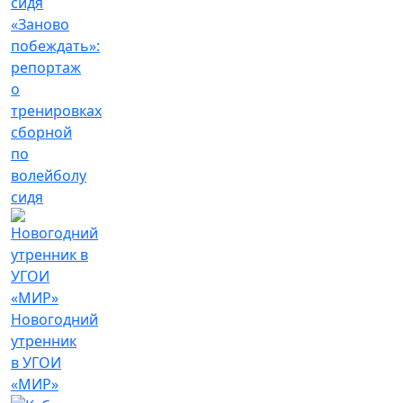
«Заново
побеждать»:
репортаж
о
тренировках
сборной
по
волейболу
сидя
Новогодний
утренник
в УГОИ
«МИР»