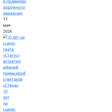
и правилам
дорожного
движения
17
мая
2026
10
лет
на
сцене: