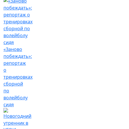
«Заново
побеждать»:
репортаж
о
тренировках
сборной
по
волейболу
сидя