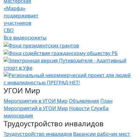
мастерская
«Марфа»
поддерживает
участников
СВО
Все видеосюжеты
УГОИ Мир
Мероприятия в УГОИ Мир
Объявления
План
Мероприятий в УГОИ Мир
Новости
Служба
милосердия
Трудоустройство инвалидов
Трудоустройство инвалидов
Вакансии рабочих мест