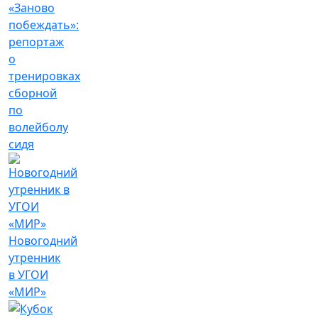
«Заново
побеждать»:
репортаж
о
тренировках
сборной
по
волейболу
сидя
Новогодний
утренник
в УГОИ
«МИР»