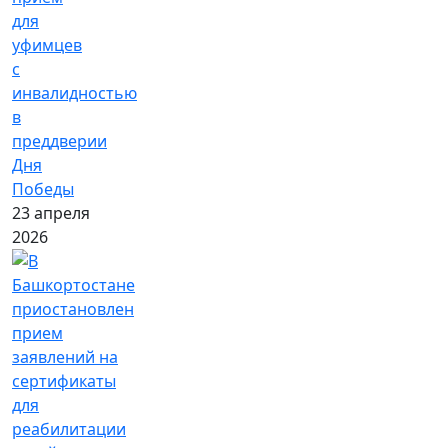
для
уфимцев
с
инвалидностью
в
преддверии
Дня
Победы
23 апреля
2026